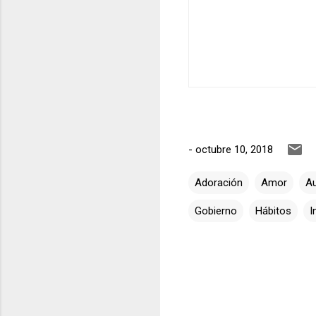
-
octubre 10, 2018
Adoración
Amor
A
Gobierno
Hábitos
I
C
o
m
e