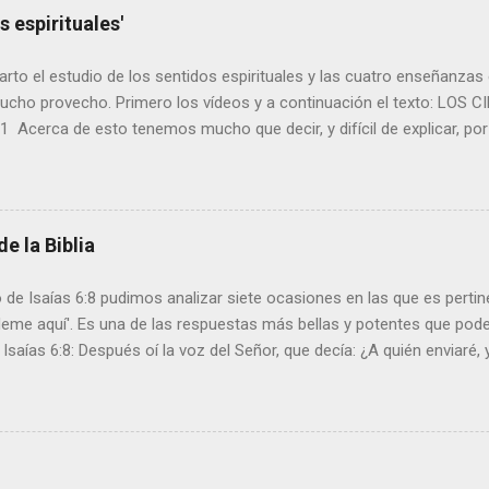
s espirituales'
to el estudio de los sentidos espirituales y las cuatro enseñanzas
ucho provecho. Primero los vídeos y a continuación el texto: LO
1 Acerca de esto tenemos mucho que decir, y difícil de explicar, p
ara oír. 12 Porque debiendo ser ya maestros, después de tanto tiem
 vuelva a enseñar cuáles son los primeros rudimentos de las palabra
es que tenéis necesidad de leche, y no de alimento sólido. 13 Y todo 
inexperto en la palabra de justicia, porque es niño; 14 pero el alimen
de la Biblia
zado madurez, para los que por el uso tienen los sentidos ejercitad
l mal. Hebreos 6:1-3 Por tanto, dejando ya los rudimentos de la doct
 de Isaías 6:8 pudimos analizar siete ocasiones en las que es perti
a la perfección (MADUREZ); no echando ...
Heme aquí'. Es una de las respuestas más bellas y potentes que po
 Isaías 6:8: Después oí la voz del Señor, que decía: ¿A quién enviaré,
respondí yo: Heme aquí, envíame a mí. Así lo hizo Isaías y muchos 
siervo a quien yo pueda enviar? ¡HAY! Aquí estoy; me muestro a ti". -
udio: Los siete ‘Heme Aquí’ de la Biblia ¿Acaso se puede encontrar
a más bella que un “heme aquí”? Cuando el Señor me llame o me pida
 “amén” sincero, articulados de la forma más bíblica y poética que pud