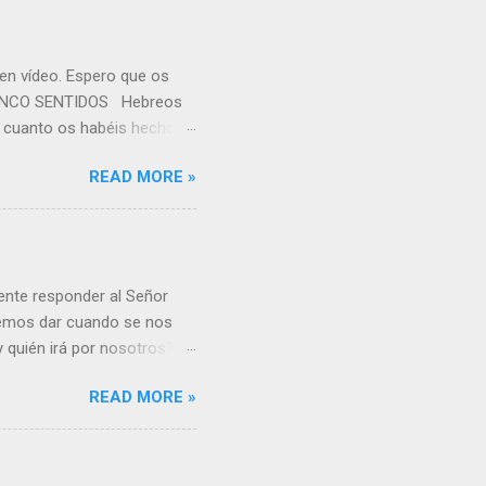
 en vídeo. Espero que os
S CINCO SENTIDOS Hebreos
or cuanto os habéis hecho
po, tenéis necesidad de
READ MORE »
s de Dios; y habéis llegado
aquel que participa de la
to sólido es para los que
os en el discernimiento del
rina de Cristo, vamos
nente responder al Señor
demos dar cuando se nos
 y quién irá por nosotros?
otros. Fue como decir:
READ MORE »
 He aquí el vídeo: - y he
 una expresión de obediencia
 hacer algo quiero tener un
iera imaginarse: “¡He aquí,