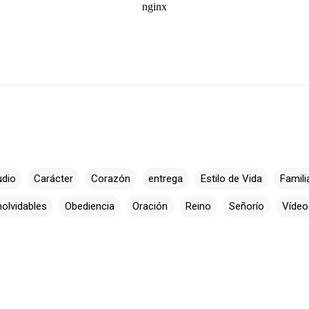
udio
Carácter
Corazón
entrega
Estilo de Vida
Famili
nolvidables
Obediencia
Oración
Reino
Señorío
Vídeo