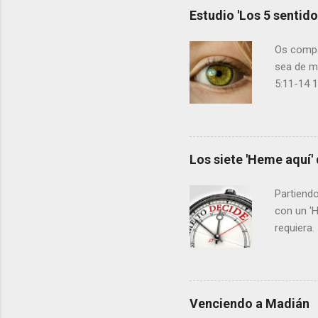
Estudio 'Los 5 sentido
Os compar
sea de m
5:11-14 1
tardos p
que se os
a ser tal
leche es 
Los siete 'Heme aquí' 
han alcan
bien y de
Partiendo
adelante 
con un '
requiera.
Entonces 
"¿Hay un 
aquí el a
y entreg
Venciendo a Madián
“sí” y un