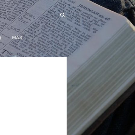
)
MÁS…