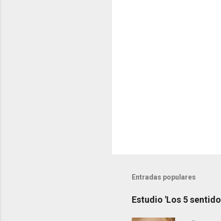
a
r
i
o
s
Entradas populares
Estudio 'Los 5 sentido