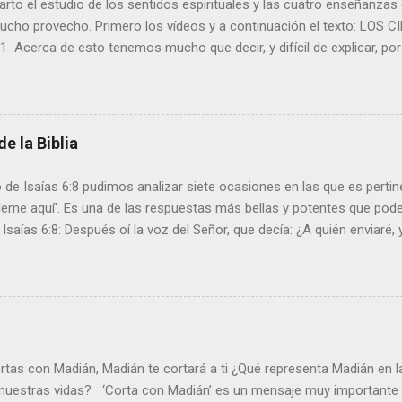
to el estudio de los sentidos espirituales y las cuatro enseñanzas
ucho provecho. Primero los vídeos y a continuación el texto: LO
1 Acerca de esto tenemos mucho que decir, y difícil de explicar, p
ara oír. 12 Porque debiendo ser ya maestros, después de tanto tiem
 vuelva a enseñar cuáles son los primeros rudimentos de las palabra
es que tenéis necesidad de leche, y no de alimento sólido. 13 Y todo 
inexperto en la palabra de justicia, porque es niño; 14 pero el alimen
de la Biblia
zado madurez, para los que por el uso tienen los sentidos ejercitad
l mal. Hebreos 6:1-3 Por tanto, dejando ya los rudimentos de la doct
 de Isaías 6:8 pudimos analizar siete ocasiones en las que es perti
a la perfección (MADUREZ); no echando ...
Heme aquí'. Es una de las respuestas más bellas y potentes que po
 Isaías 6:8: Después oí la voz del Señor, que decía: ¿A quién enviaré,
respondí yo: Heme aquí, envíame a mí. Así lo hizo Isaías y muchos 
siervo a quien yo pueda enviar? ¡HAY! Aquí estoy; me muestro a ti". -
udio: Los siete ‘Heme Aquí’ de la Biblia ¿Acaso se puede encontrar
a más bella que un “heme aquí”? Cuando el Señor me llame o me pida
 “amén” sincero, articulados de la forma más bíblica y poética que pud
El origen de la expresión Según la RAE ‘Heme Aquí’ se usa para most
tas con Madián, Madián te cortará a ti ¿Qué representa Madián en la
 presencia o existencia d...
 nuestras vidas? ‘Corta con Madián’ es un mensaje muy importante 