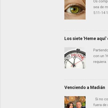
Os compar
sea de m
5:11-14 1
tardos p
que se os
a ser tal
leche es 
Los siete 'Heme aquí' 
han alcan
bien y de
Partiendo
adelante 
con un '
requiera.
Entonces 
"¿Hay un 
aquí el a
y entreg
Venciendo a Madián
“sí” y un
Señor!”. 
Si no cor
Señala la
fuera de