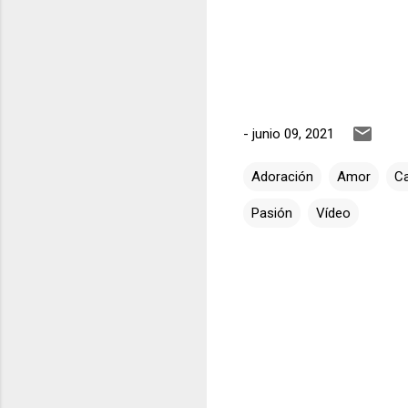
-
junio 09, 2021
Adoración
Amor
Ca
Pasión
Vídeo
C
o
m
e
n
t