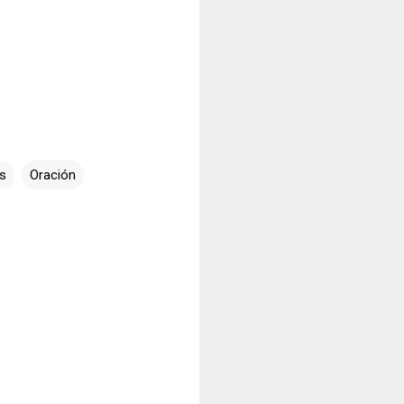
s
Oración