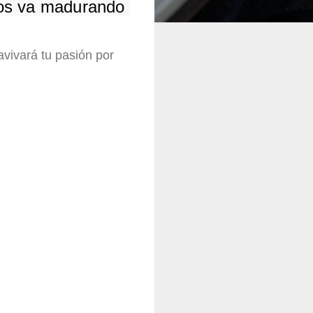
os va madurando 
vivará tu pasión por