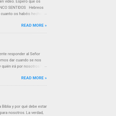
 en vídeo. Espero que os
S CINCO SENTIDOS Hebreos
or cuanto os habéis hecho
po, tenéis necesidad de
READ MORE »
s de Dios; y habéis llegado
aquel que participa de la
to sólido es para los que
os en el discernimiento del
rina de Cristo, vamos
nente responder al Señor
demos dar cuando se nos
 y quién irá por nosotros?
otros. Fue como decir:
READ MORE »
 He aquí el vídeo: - y he
 una expresión de obediencia
 hacer algo quiero tener un
iera imaginarse: “¡He aquí,
rar a algo o a alguien.
 Biblia y por qué debe estar
para nosotros. La verdad,