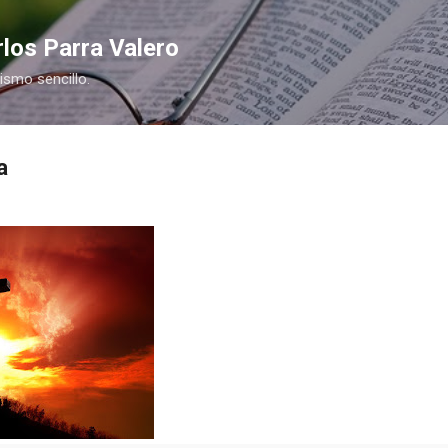
Ir al contenido principal
los Parra Valero
nismo sencillo.
a
COMPRAR
COMPR