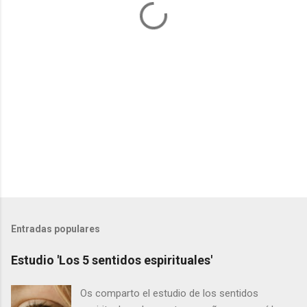
r
i
o
s
Entradas populares
Estudio 'Los 5 sentidos espirituales'
Os comparto el estudio de los sentidos