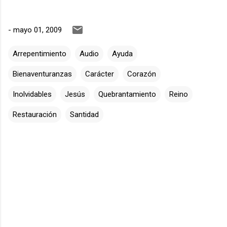
-
mayo 01, 2009
Arrepentimiento
Audio
Ayuda
Bienaventuranzas
Carácter
Corazón
Inolvidables
Jesús
Quebrantamiento
Reino
Restauración
Santidad
C
o
m
e
n
t
a