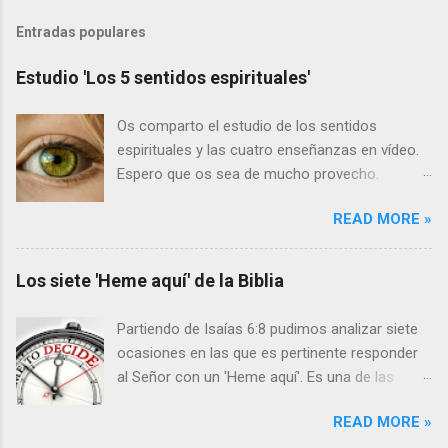
Entradas populares
Estudio 'Los 5 sentidos espirituales'
Os comparto el estudio de los sentidos
espirituales y las cuatro enseñanzas en vídeo.
Espero que os sea de mucho provecho.
Primero los vídeos y a continuación el texto:
READ MORE »
LOS CINCO SENTIDOS Hebreos 5:11-14 11
Acerca de esto tenemos mucho que decir, y
difícil de explicar, por cuanto os habéis hecho
Los siete 'Heme aquí' de la Biblia
tardos para oír. 12 Porque debiendo ser ya
maestros, después de tanto tiempo, tenéis
Partiendo de Isaías 6:8 pudimos analizar siete
necesidad de que se os vuelva a enseñar
ocasiones en las que es pertinente responder
cuáles son los primeros rudimentos de las
al Señor con un 'Heme aquí'. Es una de las
palabras de Dios; y habéis llegado a ser tales
respuestas más bellas y potentes que
que tenéis necesidad de leche, y no de alimento
READ MORE »
podemos dar cuando se nos requiera. Isaías
sólido. 13 Y todo aquel que participa de la