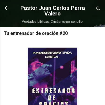
Ir al contenido principal
Pastor Juan Carlos Parra
Valero
Verdades bíblicas. Cristianismo sencillo.
Tu entrenador de oración #20
COMPRAR
COMPRAR