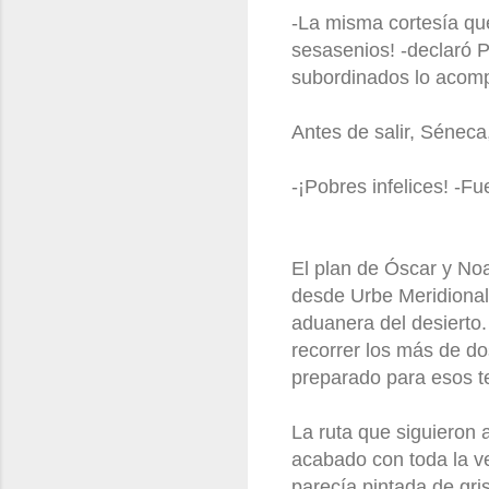
-La misma cortesía qu
sesasenios! -declaró Pi
subordinados lo acom
Antes de salir, Séneca, 
-¡Pobres infelices! -F
El plan de Óscar y Noa 
desde Urbe Meridional 
aduanera del desierto.
recorrer los más de d
preparado para esos t
La ruta que siguieron 
acabado con toda la ve
parecía pintada de gris