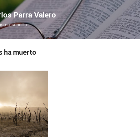
Ir al contenido principal
los Parra Valero
nismo sencillo.
s ha muerto
COMPRAR
COMPR