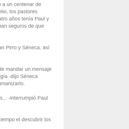
o a un centenar de
lio, los pastores
tro años tenía Paul y
aban seguros de que
n Pirro y Séneca, así
o de mandar un mensaje
ogía -dijo Séneca
umanizarlo.
... -interrumpió Paul
tiempo el descubrir los