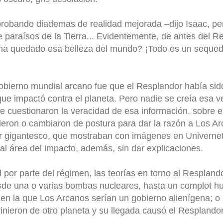
 probando diademas de realidad mejorada –dijo Isaac, pe
paraísos de la Tierra... Evidentemente, de antes del R
ha quedado esa belleza del mundo? ¡Todo es un sequed
 gobierno mundial arcano fue que el Resplandor había si
que impactó contra el planeta. Pero nadie se creía esa ve
e cuestionaron la veracidad de esa información, sobre el
eron o cambiaron de postura para dar la razón a Los Ar
ter gigantesco, que mostraban con imágenes en Univernet,
al área del impacto, además, sin dar explicaciones.
 por parte del régimen, las teorías en torno al Respland
esde una o varias bombas nucleares, hasta un complot 
e en la que Los Arcanos serían un gobierno alienígena; o b
nieron de otro planeta y su llegada causó el Resplandor