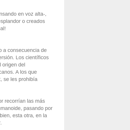
nsando en voz alta-,
esplandor o creados
al!
do a consecuencia de
rsión. Los científicos
 origen del
canos. A los que
 se les prohibía
or recorrían las más
humanoide, pasando por
ien, esta otra, en la
.