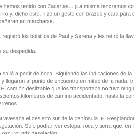
e hemos tenido con Zacarías... ¡La misma tendremos co
rro y, dicho esto, hizo un gesto con brazos y cara para 
pañaran en marcharse.
registró los bolsillos de Paul y Serena y les retiró la llav
ue su despedida.
salió a pedir de boca. Siguiendo las indicaciones de la p
y llegaron al punto de encuentro en mitad de la nada, tr
 El camión deslizable que los transportaba no tuvo nin
oscientos kilómetros de camino accidentado, hasta la co
errenos.
atravesaba el desierto sur de la península. El Resplando
getación. Solo podían ver estepa: roca y tierra que, en l
 oscuro; gris desolación.