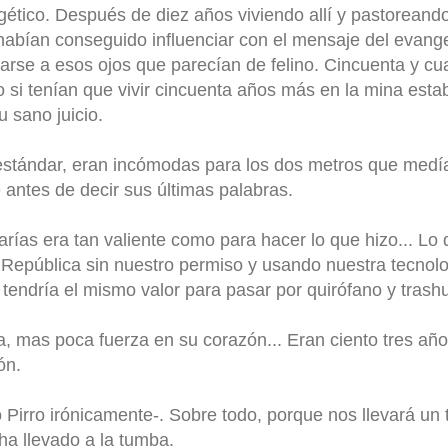
tico. Después de diez años viviendo allí y pastoreand
habían conseguido influenciar con el mensaje del evange
rse a esos ojos que parecían de felino. Cincuenta y cua
o si tenían que vivir cincuenta años más en la mina est
 sano juicio.
 estándar, eran incómodas para los dos metros que medía
 antes de decir sus últimas palabras.
rías era tan valiente como para hacer lo que hizo... L
 República sin nuestro permiso y usando nuestra tecnol
tendría el mismo valor para pasar por quirófano y trash
a, mas poca fuerza en su corazón... Eran ciento tres años
ón.
ó Pirro irónicamente-. Sobre todo, porque nos llevará un 
ha llevado a la tumba.