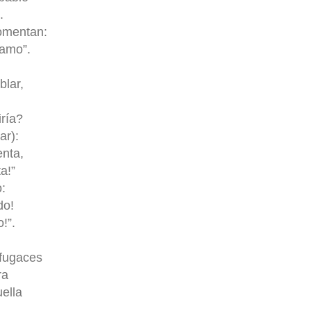
.
omentan:
 amo”.
blar,
iría?
ar):
nta,
a!”
o:
do!
!”.
 fugaces
ra
ella
.