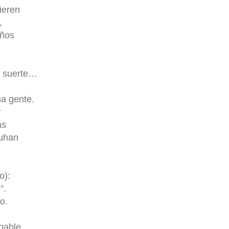
ieren
,
eños
n suerte…
a gente.
r
as
ruhan
o):
”.
o.
pable