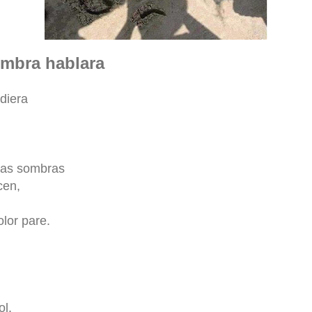
ombra hablara
diera
 las sombras
cen,
lor pare.
ol.