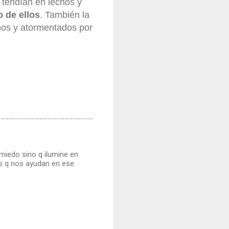
s tendían en lechos y
 de ellos
. También la
mos y atormentados por
iedo sino q ilumine en
as q nos ayudan en ese