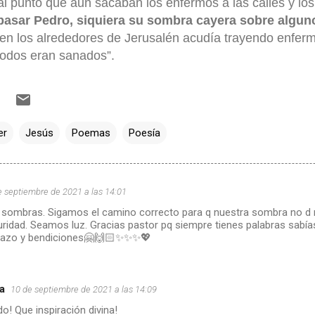
tal punto que aun sacaban los enfermos a las calles y lo
 pasar Pedro, siquiera su sombra cayera sobre alguno
 en los alrededores de Jerusalén acudía trayendo enfer
todos eran sanados”.
1
er
Jesús
Poemas
Poesía
e septiembre de 2021 a las 14:01
sombras. Sigamos el camino correcto para q nuestra sombra no d m
uridad. Seamos luz. Gracias pastor pq siempre tienes palabras sabí
brazo y bendiciones🤗🙌🏻✨✨✨💖
a
10 de septiembre de 2021 a las 14:09
! Que inspiración divina!