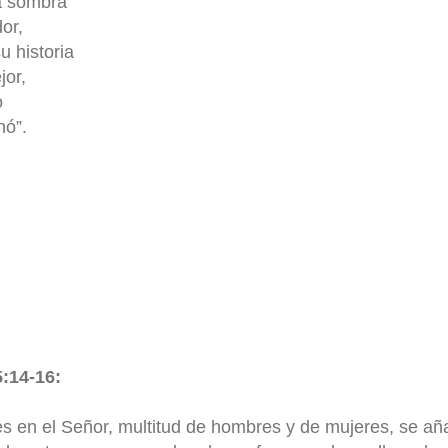
a sombra
or,
 historia
jor,
o
nó”.
:14-16:
s en el Señor, multitud de hombres y de mujeres, se a