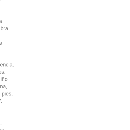
a
mbra
a
encia,
os,
niño
ana,
 pies,
.
.
as