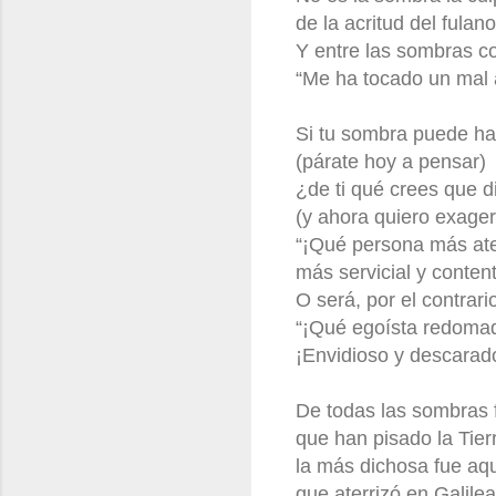
de la acritud del fulano
Y entre las sombras c
“Me ha tocado un mal
Si tu sombra puede ha
(párate hoy a pensar)
¿de ti qué crees que d
(y ahora quiero exager
“¡Qué persona más ate
más servicial y content
O será, por el contrari
“¡Qué egoísta redoma
¡Envidioso y descarado
De todas las sombras
que han pisado la Tier
la más dichosa fue aqu
que aterrizó en Galilea