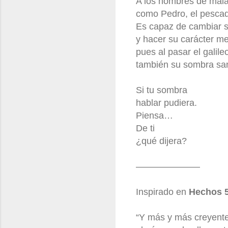
A los hombres de mal
como Pedro, el pescad
Es capaz de cambiar su
y hacer su carácter me
pues al pasar el galile
también su sombra sa
Si tu sombra
hablar pudiera.
Piensa…
De ti
¿qué dijera?
———————
Inspirado en
Hechos 5
“Y más y más creyente