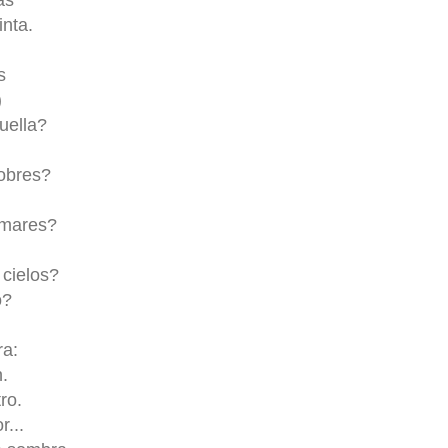
inta.
s
)
uella?
obres?
mares?
cielos?
ó?
ra:
.
ro.
...