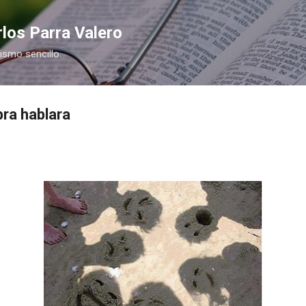
Ir al contenido principal
los Parra Valero
nismo sencillo.
ra hablara
COMPRAR
COMPR