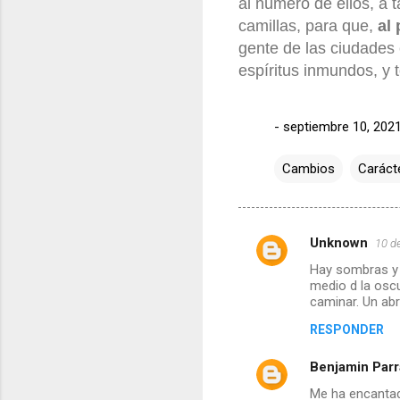
al número de ellos, a 
camillas, para que,
al
gente de las ciudades
espíritus inmundos, y 
-
septiembre 10, 202
Cambios
Caráct
Unknown
10 d
C
Hay sombras y 
o
medio d la osc
m
caminar. Un a
e
RESPONDER
n
Benjamin Parr
t
Me ha encantado