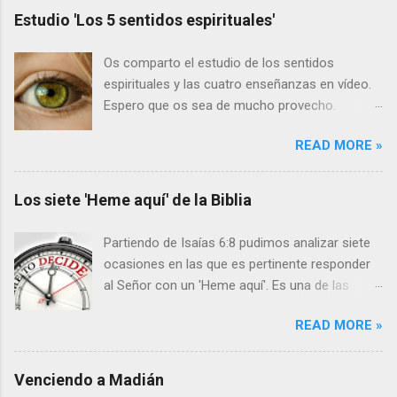
Estudio 'Los 5 sentidos espirituales'
Os comparto el estudio de los sentidos
espirituales y las cuatro enseñanzas en vídeo.
Espero que os sea de mucho provecho.
Primero los vídeos y a continuación el texto:
READ MORE »
LOS CINCO SENTIDOS Hebreos 5:11-14 11
Acerca de esto tenemos mucho que decir, y
difícil de explicar, por cuanto os habéis hecho
Los siete 'Heme aquí' de la Biblia
tardos para oír. 12 Porque debiendo ser ya
maestros, después de tanto tiempo, tenéis
Partiendo de Isaías 6:8 pudimos analizar siete
necesidad de que se os vuelva a enseñar
ocasiones en las que es pertinente responder
cuáles son los primeros rudimentos de las
al Señor con un 'Heme aquí'. Es una de las
palabras de Dios; y habéis llegado a ser tales
respuestas más bellas y potentes que
que tenéis necesidad de leche, y no de alimento
READ MORE »
podemos dar cuando se nos requiera. Isaías
sólido. 13 Y todo aquel que participa de la
6:8: Después oí la voz del Señor, que decía: ¿A
leche es inexperto en la palabra de justicia,
quién enviaré, y quién irá por nosotros?
Venciendo a Madián
porque es niño; 14 pero el alimento sólido es
Entonces respondí yo: Heme aquí, envíame a