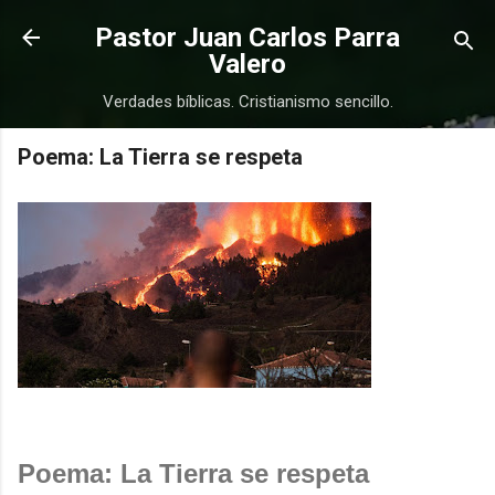
Ir al contenido principal
Pastor Juan Carlos Parra
Valero
Verdades bíblicas. Cristianismo sencillo.
Poema: La Tierra se respeta
COMPRAR
COMPRAR
Poema: La Tierra se respeta