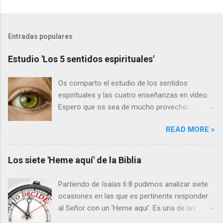
Entradas populares
Estudio 'Los 5 sentidos espirituales'
Os comparto el estudio de los sentidos
espirituales y las cuatro enseñanzas en vídeo.
Espero que os sea de mucho provecho.
Primero los vídeos y a continuación el texto:
READ MORE »
LOS CINCO SENTIDOS Hebreos 5:11-14 11
Acerca de esto tenemos mucho que decir, y
difícil de explicar, por cuanto os habéis hecho
Los siete 'Heme aquí' de la Biblia
tardos para oír. 12 Porque debiendo ser ya
maestros, después de tanto tiempo, tenéis
Partiendo de Isaías 6:8 pudimos analizar siete
necesidad de que se os vuelva a enseñar
ocasiones en las que es pertinente responder
cuáles son los primeros rudimentos de las
al Señor con un 'Heme aquí'. Es una de las
palabras de Dios; y habéis llegado a ser tales
respuestas más bellas y potentes que