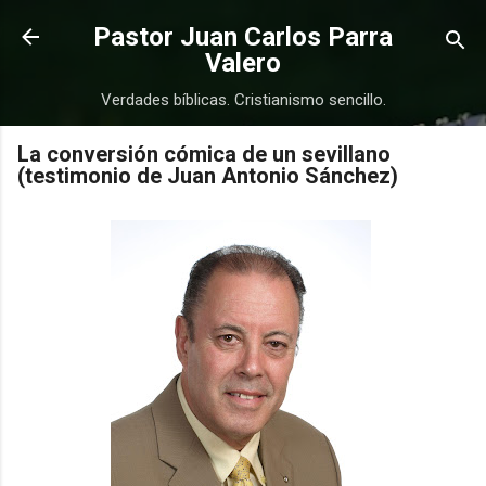
Ir al contenido principal
Pastor Juan Carlos Parra
Valero
Verdades bíblicas. Cristianismo sencillo.
La conversión cómica de un sevillano
(testimonio de Juan Antonio Sánchez)
COMPRAR
COMPRAR