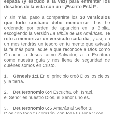
espada (y escudo a la vez) para enfrentar los
desafíos de la vida con un “¡Escrito Está!”.
Y sin más, paso a compartirte los
30 versículos
que todo cristiano debe memorizar
. Los he
ordenado por orden de aparición en la Biblia,
escogiendo la versión
La Biblia de las Américas
.
Te
reto a memorizar un versículo cada día
, y así, en
un mes tendrás un tesoro en tu mente que avivará
la fe más pura, aquella que reconoce a Dios como
Creador, a Jesús como Salvador, a la Escritura
como nuestra guía y nos llena de seguridad de
quiénes somos en Cristo.
1.
Génesis 1:1
En el principio creó Dios los cielos
y la tierra.
2.
Deuteronomio 6:4
Escucha, oh, Israel,
el Señor es nuestro Dios, el Señor uno es.
3.
Deuteronomio 6:5
Amarás al Señor tu
Dios con todo tu corazón, con toda tu alma y con