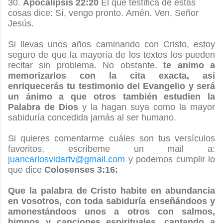
30.
Apocalipsis 22:20
Él que testifica de estas
cosas dice: Sí, vengo pronto. Amén. Ven, Señor
Jesús.
Si llevas unos años caminando con Cristo, estoy
seguro de que la mayoría de los textos los pueden
recitar sin problema. No obstante,
te animo a
memorizarlos con la cita exacta, así
enriquecerás tu testimonio del Evangelio y será
un ánimo a que otros también estudien la
Palabra de Dios
y la hagan suya como la mayor
sabiduría concedida jamás al ser humano.
Si quieres comentarme cuáles son tus versículos
favoritos, escríbeme un mail a:
juancarlosvidartv@gmail.com
y podemos cumplir lo
que dice
Colosenses 3:16:
Que la palabra de Cristo habite en abundancia
en vosotros, con toda sabiduría enseñándoos y
amonestándoos unos a otros con salmos,
himnos y canciones espirituales, cantando a