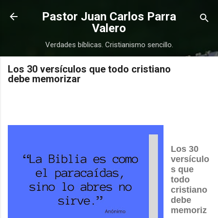
Ir al contenido principal
Pastor Juan Carlos Parra
Valero
Verdades bíblicas. Cristianismo sencillo.
Los 30 versículos que todo cristiano
debe memorizar
Los 30
versículo
s que
COMPRAR
COMPRAR
todo
cristiano
debe
memoriz