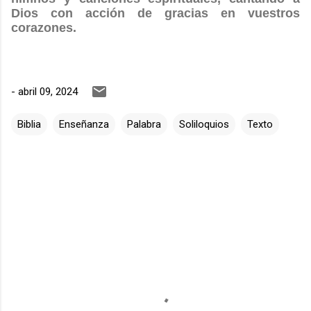
Dios con acción de gracias en vuestros
corazones.
-
abril 09, 2024
Biblia
Enseñanza
Palabra
Soliloquios
Texto
C
o
m
e
n
t
a
r