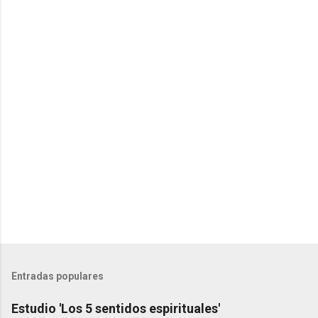
t
a
r
i
o
s
Entradas populares
Estudio 'Los 5 sentidos espirituales'