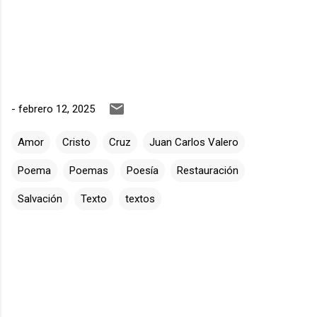
-
febrero 12, 2025
Amor
Cristo
Cruz
Juan Carlos Valero
Poema
Poemas
Poesía
Restauración
Salvación
Texto
textos
C
o
m
e
n