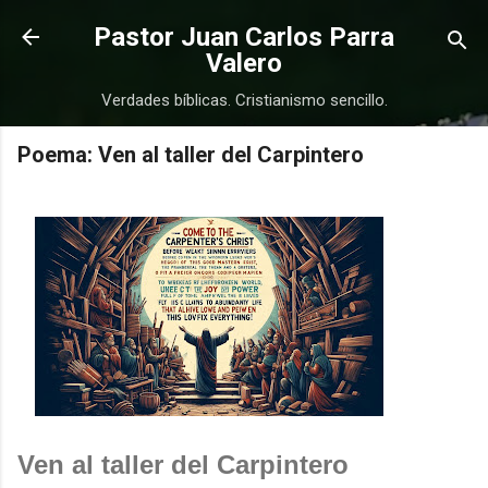
Ir al contenido principal
Pastor Juan Carlos Parra
Valero
Verdades bíblicas. Cristianismo sencillo.
Poema: Ven al taller del Carpintero
COMPRAR
COMPRAR
Ven al taller del Carpintero