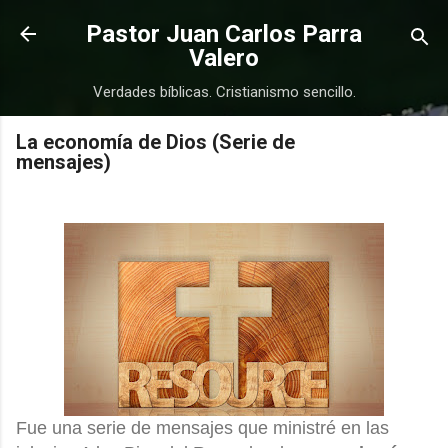
Ir al contenido principal
Pastor Juan Carlos Parra
Valero
Verdades bíblicas. Cristianismo sencillo.
La economía de Dios (Serie de
mensajes)
COMPRAR
COMPRAR
Fue una serie de mensajes que ministré en las