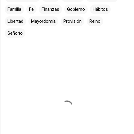
Familia
Fe
Finanzas
Gobierno
Hábitos
Libertad
Mayordomía
Provisión
Reino
Señorío
C
o
m
e
n
t
a
r
i
o
s