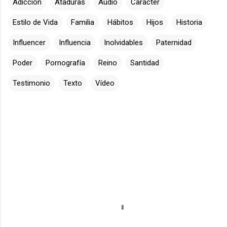
Adicción
Ataduras
Audio
Carácter
Estilo de Vida
Familia
Hábitos
Hijos
Historia
Influencer
Influencia
Inolvidables
Paternidad
Poder
Pornografía
Reino
Santidad
Testimonio
Texto
Vídeo
C
o
m
e
n
t
a
r
i