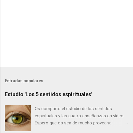
o
s
Entradas populares
Estudio 'Los 5 sentidos espirituales'
Os comparto el estudio de los sentidos
espirituales y las cuatro enseñanzas en vídeo.
Espero que os sea de mucho provecho.
Primero los vídeos y a continuación el texto: