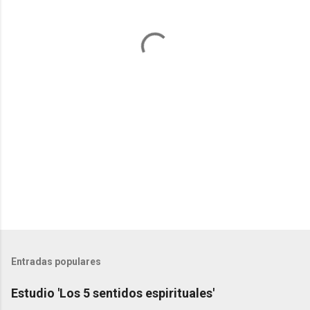
t
a
r
i
o
s
Entradas populares
Estudio 'Los 5 sentidos espirituales'