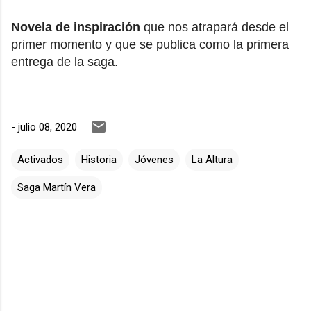
Novela de inspiración
que nos atrapará desde el
primer momento y que se publica como la primera
entrega de la saga.
-
julio 08, 2020
Activados
Historia
Jóvenes
La Altura
Saga Martín Vera
C
o
m
e
n