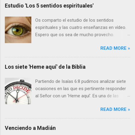
Estudio 'Los 5 sentidos espirituales'
Os comparto el estudio de los sentidos
espirituales y las cuatro enseñanzas en vídeo.
Espero que os sea de mucho provecho.
Primero los vídeos y a continuación el texto:
READ MORE »
LOS CINCO SENTIDOS Hebreos 5:11-14 11
Acerca de esto tenemos mucho que decir, y
difícil de explicar, por cuanto os habéis hecho
Los siete 'Heme aquí' de la Biblia
tardos para oír. 12 Porque debiendo ser ya
maestros, después de tanto tiempo, tenéis
Partiendo de Isaías 6:8 pudimos analizar siete
necesidad de que se os vuelva a enseñar
ocasiones en las que es pertinente responder
cuáles son los primeros rudimentos de las
al Señor con un 'Heme aquí'. Es una de las
palabras de Dios; y habéis llegado a ser tales
respuestas más bellas y potentes que
que tenéis necesidad de leche, y no de alimento
READ MORE »
podemos dar cuando se nos requiera. Isaías
sólido. 13 Y todo aquel que participa de la
6:8: Después oí la voz del Señor, que decía: ¿A
leche es inexperto en la palabra de justicia,
quién enviaré, y quién irá por nosotros?
Venciendo a Madián
porque es niño; 14 pero el alimento sólido es
Entonces respondí yo: Heme aquí, envíame a