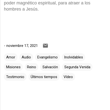
poder magnético espiritual, para atraer a los
hombres a Jesús.
-
noviembre 17, 2021
Amor
Audio
Evangelismo
Inolvidables
Misiones
Reino
Salvación
Segunda Venida
Testimonio
Últimos tiempos
Vídeo
C
o
m
e