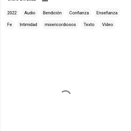
2022
Audio
Bendición
Confianza
Enseñanza
Fe
Intimidad
misericordiosos
Texto
Vídeo
C
o
m
e
n
t
a
r
i
o
s