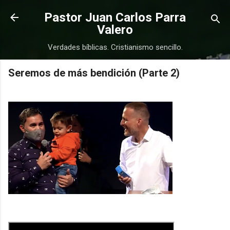
Ir al contenido principal
Pastor Juan Carlos Parra
Valero
Verdades bíblicas. Cristianismo sencillo.
Seremos de más bendición (Parte 2)
COMPRAR
COMPRAR